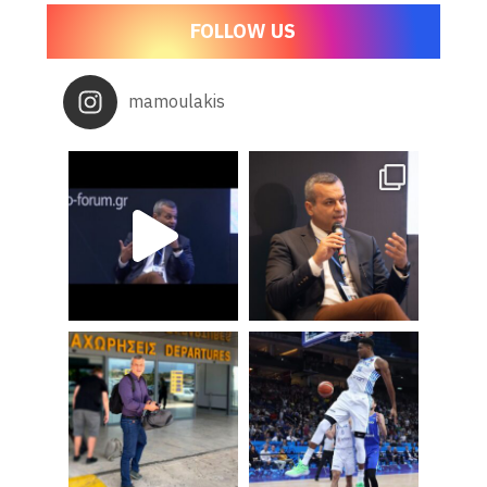
FOLLOW US
mamoulakis