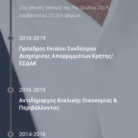
Στις εθνικές εκλογές της 7ης Ιουλίου 2019,
λαμβάνοντας 23.253 ψήφους
2016-2019
Πρόεδρος Ενιαίου Συνδέσμου
Διαχείρισης Απορριμμάτων Κρήτης/
ΕΣΔΑΚ
2016-2019
Αντιδήμαρχος Κυκλικής Οικονομίας &
Περιβάλλοντος
2014-2016