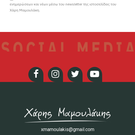
ενημερώσεων και νέων μέσω του newsletter της ιστοσελίδας του
Χάρη Μαμουλάκη.
xmamoulakis@gmail.com