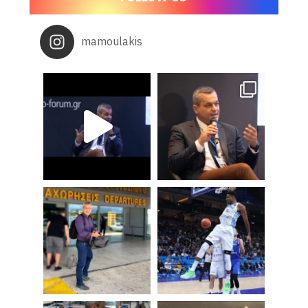
mamoulakis