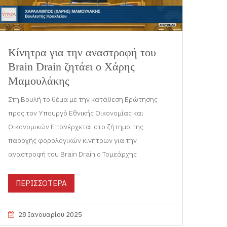
Κίνητρα για την αναστροφή του
Brain Drain ζητάει ο Χάρης
Μαμουλάκης
Στη Βουλή το θέμα με την κατάθεση Ερώτησης
προς τον Υπουργό Εθνικής Οικονομίας και
Οικονομικών Επανέρχεται στο ζήτημα της
παροχής φορολογικών κινήτρων για την
αναστροφή του Brain Drain ο Τομεάρχης
ΠΕΡΙΣΣΟΤΕΡΑ
28 Ιανουαρίου 2025