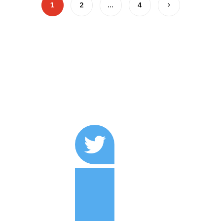
1
2
…
4