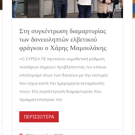
Στη συγκέντρωση διαμαρτυρίας
των δανειοληπτών ελβετικού
φράγκου ο Χάρης Μαμουλάκης
«Ο ΣΥΡΙΖΑ ΠΣ προτείνει νομοθετική ρύθμιση
τεσσάρων σημείων προβλέποντας τον επανα-
υπολογισμό όλων των δανείων με την ισοτιμία
που ίσχυε κατά την ημερομηνία εκταμίευσής
τους» Στη συγκέντρωση διαμαρτυρίας που
πραγματοποίησαν την
ΠΕΡΙΣΣΟΤΕΡΑ