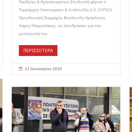
Παιδείας & Θρησκευμάτων Στη Βουλή φέρνει ο
Τομεάρχης Οικονομικών & Ανάπτυξης Κ.Ο. ΣΥΡΙΖΑ
Προοδευτική Συμμαχία, Βουλευτής Ηρακλείου,
Χάρης Μαμουλάκης, τις αντιδράσεις για την
μετατροπή του
ΠΕΡΙΣΣΟΤΕΡΑ
31 Ιανουαρίου 2025