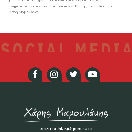
Συναινώ στη χρήση του email μου για την αποστολή
ενημερώσεων και νέων μέσω του newsletter της ιστοσελίδας του
Χάρη Μαμουλάκη.
xmamoulakis@gmail.com