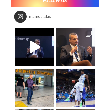
FOLLOW US
mamoulakis