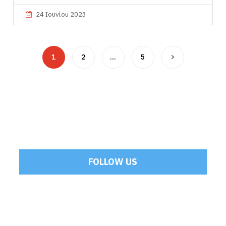
24 Ιουνίου 2023
1
2
…
5
FOLLOW US
Tweets by Mamoulakis