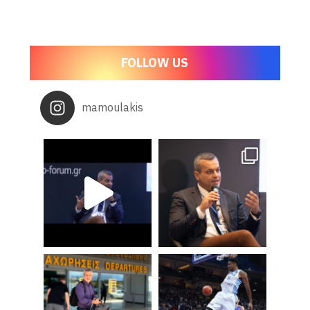
FOLLOW US
mamoulakis