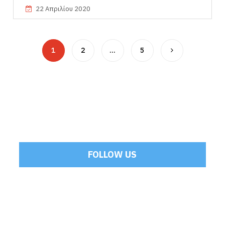
22 Απριλίου 2020
1
2
…
5
FOLLOW US
Tweets by Mamoulakis