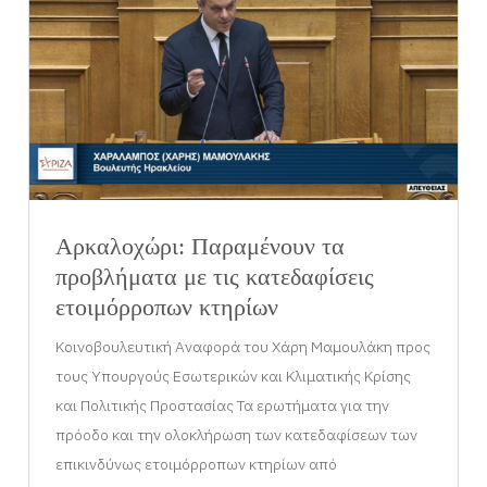
Αρκαλοχώρι: Παραμένουν τα
προβλήματα με τις κατεδαφίσεις
ετοιμόρροπων κτηρίων
Κοινοβουλευτική Αναφορά του Χάρη Μαμουλάκη προς
τους Υπουργούς Εσωτερικών και Κλιματικής Κρίσης
και Πολιτικής Προστασίας Τα ερωτήματα για την
πρόοδο και την ολοκλήρωση των κατεδαφίσεων των
επικινδύνως ετοιμόρροπων κτηρίων από