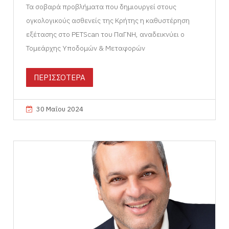
Τα σοβαρά προβλήματα που δημιουργεί στους
ογκολογικούς ασθενείς της Κρήτης η καθυστέρηση
εξέτασης στο PETScan του ΠαΓΝΗ, αναδεικνύει ο
Τομεάρχης Υποδομών & Μεταφορών
ΠΕΡΙΣΣΟΤΕΡΑ
30 Μαΐου 2024