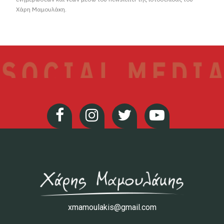
Χάρη Μαμουλάκη.
xmamoulakis@gmail.com