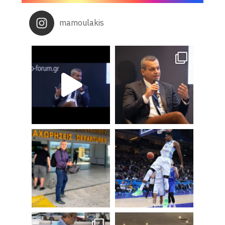
mamoulakis