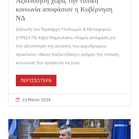
Αξιοποίηση χωρίς την τοπική
κοινωνία αποφάσισε η Κυβέρνηση
ΝΔ
Δήλωση του Τομεάρχη Υποδομών & Μεταφορών
ΣΥΡΙΖΑ ΠΣ Χάρη Μαμουλάκη: «Καμία απόφαση για
την αξιοποίηση της έκτασης του αεροδρομίου
Ηρακλείου «Νίκος Καζαντζάκης» ερήμην της τοπικής
κοινωνίας δεν πρόκειται να γίνει
ΠΕΡΙΣΣΟΤΕΡΑ
22 Μαΐου 2024