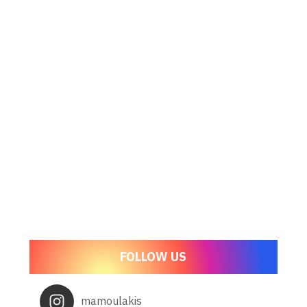
FOLLOW US
mamoulakis