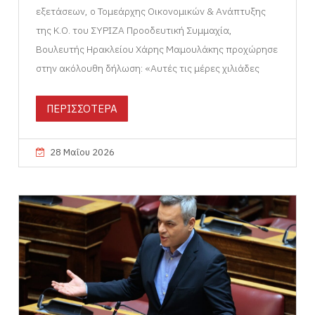
εξετάσεων, ο Τομεάρχης Οικονομικών & Ανάπτυξης
της Κ.Ο. του ΣΥΡΙΖΑ Προοδευτική Συμμαχία,
Βουλευτής Ηρακλείου Χάρης Μαμουλάκης προχώρησε
στην ακόλουθη δήλωση: «Αυτές τις μέρες χιλιάδες
ΠΕΡΙΣΣΟΤΕΡΑ
28 Μαΐου 2026