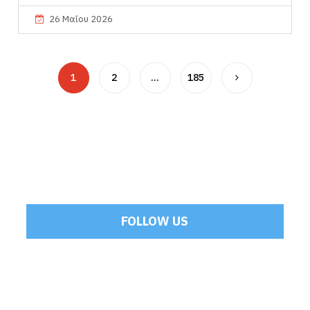
26 Μαΐου 2026
1
2
…
185
FOLLOW US
Tweets by Mamoulakis