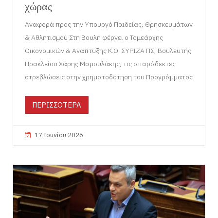
χώρας
Αναφορά προς την Υπουργό Παιδείας, Θρησκευμάτων
& Αθλητισμού Στη Βουλή φέρνει ο Τομεάρχης
Οικονομικών & Ανάπτυξης Κ.Ο. ΣΥΡΙΖΑ ΠΣ, Βουλευτής
Ηρακλείου Χάρης Μαμουλάκης, τις απαράδεκτες
στρεβλώσεις στην χρηματοδότηση του Προγράμματος
ΠΕΡΙΣΣΟΤΕΡΑ
17 Ιουνίου 2026