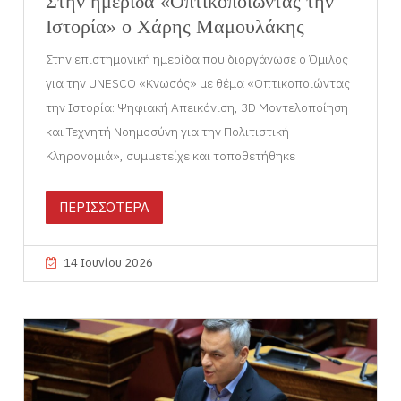
Στην ημερίδα «Οπτικοποιώντας την
Ιστορία» ο Χάρης Μαμουλάκης
Στην επιστημονική ημερίδα που διοργάνωσε ο Όμιλος
για την UNESCO «Κνωσός» με θέμα «Οπτικοποιώντας
την Ιστορία: Ψηφιακή Απεικόνιση, 3D Μοντελοποίηση
και Τεχνητή Νοημοσύνη για την Πολιτιστική
Κληρονομιά», συμμετείχε και τοποθετήθηκε
ΠΕΡΙΣΣΟΤΕΡΑ
14 Ιουνίου 2026