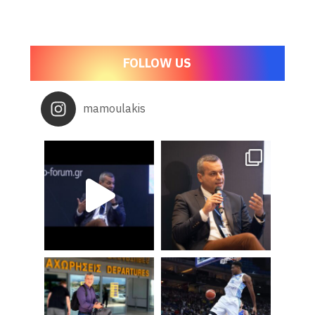
FOLLOW US
mamoulakis