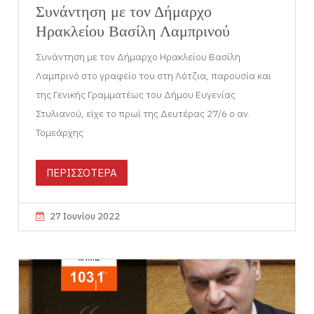
Συνάντηση με τον Δήμαρχο
Ηρακλείου Βασίλη Λαμπρινού
Συνάντηση με τον Δήμαρχο Ηρακλείου Βασίλη
Λαμπρινό στο γραφείο του στη Λότζια, παρουσία και
της Γενικής Γραμματέως του Δήμου Ευγενίας
Στυλιανού, είχε το πρωί της Δευτέρας 27/6 ο αν.
Τομεάρχης
ΠΕΡΙΣΣΟΤΕΡΑ
27 Ιουνίου 2022