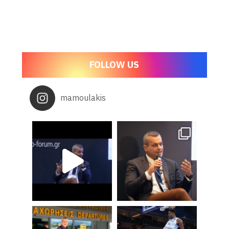
FOLLOW US
mamoulakis