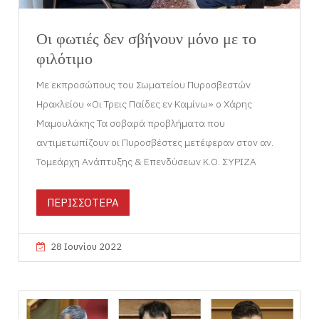
Οι φωτιές δεν σβήνουν μόνο με το
φιλότιμο
Με εκπροσώπους του Σωματείου Πυροσβεστών
Ηρακλείου «Οι Τρεις Παίδες εν Καμίνω» ο Χάρης
Μαμουλάκης Τα σοβαρά προβλήματα που
αντιμετωπίζουν οι Πυροσβέστες μετέφεραν στον αν.
Τομεάρχη Ανάπτυξης & Επενδύσεων Κ.Ο. ΣΥΡΙΖΑ
ΠΕΡΙΣΣΟΤΕΡΑ
28 Ιουνίου 2022