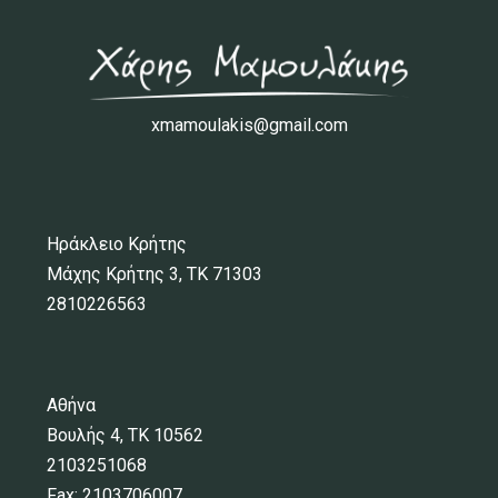
xmamoulakis@gmail.com
Ηράκλειο Κρήτης
Μάχης Κρήτης 3, ΤΚ 71303
2810226563
Αθήνα
Βουλής 4, ΤΚ 10562
2103251068
Fax: 2103706007