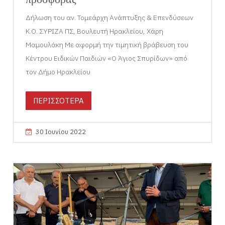
Δήλωση του αν. Τομεάρχη Ανάπτυξης & Επενδύσεων
Κ.Ο. ΣΥΡΙΖΑ ΠΣ, Βουλευτή Ηρακλείου, Χάρη
Μαμουλάκη Με αφορμή την τιμητική βράβευση του
Κέντρου Ειδικών Παιδιών «Ο Άγιος Σπυρίδων» από
τον Δήμο Ηρακλείου
ΠΕΡΙΣΣΟΤΕΡΑ
30 Ιουνίου 2022