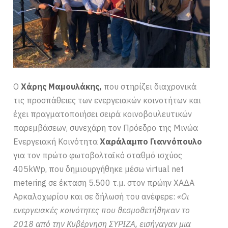
Ο
Χάρης Μαμουλάκης,
που στηρίζει διαχρονικά
τις προσπάθειες των ενεργειακών κοινοτήτων και
έχει πραγματοποιήσει σειρά κοινοβουλευτικών
παρεμβάσεων, συνεχάρη τον Πρόεδρο της Μινώα
Ενεργειακή Κοινότητα
Χαράλαμπο Γιαννόπουλο
για τον πρώτο φωτοβολταϊκό σταθμό ισχύος
405kWp, που δημιουργήθηκε μέσω virtual net
metering σε έκταση 5.500 τ.μ. στον πρώην ΧΑΔΑ
Αρκαλοχωρίου και σε δήλωσή του ανέφερε:
«Οι
ενεργειακές κοινότητες που θεσμοθετήθηκαν το
2018 από την Κυβέρνηση ΣΥΡΙΖΑ, εισήγαγαν μια