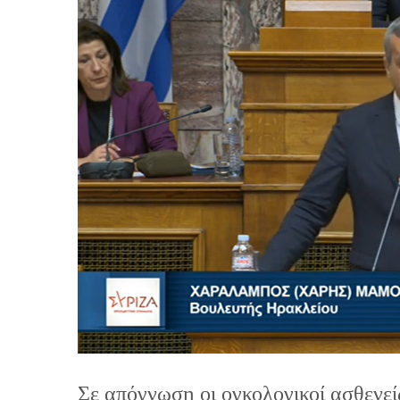
Σε απόγνωση οι ογκολογικοί ασθενεί