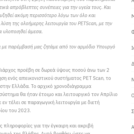
Α
ικά απρόβλεπτες συνέπειες για την υγεία τους. Και
υξηθεί ακόμη περισσότερο λόγω των όλο και
Μ
λύση της ολοήμερης λειτουργία του PETScan, με την
 υλοποιηθεί άμεσα.
Φ
και με παρέμβασή μας ζητάμε από τον αρμόδιο Υπουργό
Ι
Δ
Νιάρχος προέβη σε δωρεά ύψους ποσού άνω των 2
ση ενός απεικονιστικού συστήματος PET Scan, το
Ν
στην Ελλάδα. Το αρχικό χρονοδιάγραμμα
ύστημα θα ήταν έτοιμο και λειτουργικό τον Απρίλιο
Ο
εν τέλει σε παραγωγική λειτουργία με διετή
ίου του 2023.
Σ
ς πληροφορίες για την έγκαιρη και ακριβή
Α
ρισμό της βλάβης. Αυτό βοηθάει ώστε να