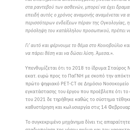
στα ραντεβού των ασθενών, μπορεί να έχει δραματ
επειδή αυτός ο χρόνος αναμονής αναμένεται να α
περισσότερων ενδείξεων πέραν της Ογκολογίας, η 
πρόσληψη του κατάλληλου προσωπικού, πρέπει να
Γι’ αυτό και φέρνουμε το θέμα στο Κοινοβούλιο 
να πάρει θέση και να δώσει λύση. Άμεσα.».
Υπενθυμίζεται ότι το 2018 το ίδρυμα Σταύρος 
εκατ. ευρώ προς το ΠαΓΝΗ με σκοπό την απόκτη
πρώτο ψηφιακό PET-CT σε Δημόσιο Νοσοκομείο 
εγκατάστασης του έργου που προέβλεπε ότι το σ
του 2021 δε τηρήθηκε καθώς το σύστημα τέθηκε 
καθυστέρηση και κωλυσιεργία στις 14 Φεβρουαρ
Το συγκεκριμένο μηχάνημα δίνει τις απαραίτητε
σταδιοποίηση της νόσου ακόμη και τον χαρακτη