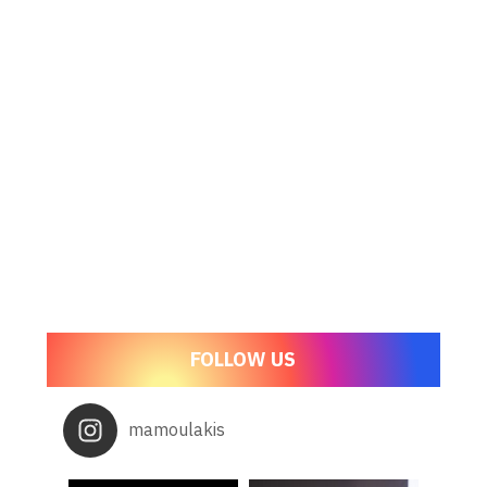
FOLLOW US
mamoulakis