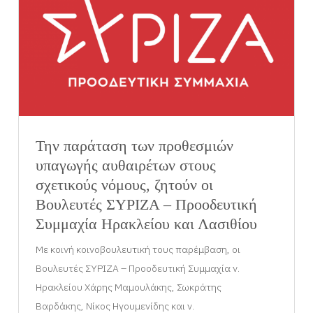
Την παράταση των προθεσμιών
υπαγωγής αυθαιρέτων στους
σχετικούς νόμους, ζητούν οι
Βουλευτές ΣΥΡΙΖΑ – Προοδευτική
Συμμαχία Ηρακλείου και Λασιθίου
Με κοινή κοινοβουλευτική τους παρέμβαση, οι
Βουλευτές ΣΥΡΙΖΑ – Προοδευτική Συμμαχία ν.
Ηρακλείου Χάρης Μαμουλάκης, Σωκράτης
Βαρδάκης, Νίκος Ηγουμενίδης και ν.