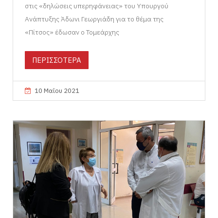
στις «δηλώσεις υπερηφάνειας» του Υπουργού
Ανάπτυξης Άδωνι Γεωργιάδη για το θέμα της
«Πίτσος» έδωσαν ο Τομεάρχης
ΠΕΡΙΣΣΟΤΕΡΑ
10 Μαΐου 2021