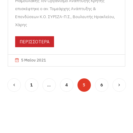
Μαμουλάκης Τον Οργανισμό Ανάπτυξης Κρήτης
επισκέφτηκε ο αν. Τομεάρχης Ανάπτυξης &
Επενδύσεων Κ.Ο. ΣΥΡΙΖΑ-Π.Σ., Βουλευτής Ηρακλείου,
Χάρης
ΠΕΡΙΣΣΟΤΕΡΑ
5 Μαΐου 2021
1
…
4
5
6