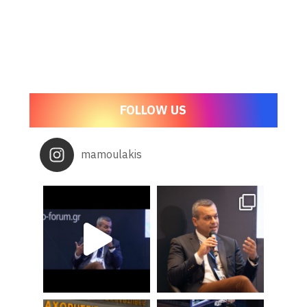
FOLLOW US
mamoulakis