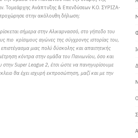
Α
 αν. Τομεάρχης Ανάπτυξης & Επενδύσεων Κ.Ο. ΣΥΡΙΖΑ-
ροχώρησε στην ακόλουθη δήλωση:
Μ
ρίσκεται σήμερα στην Αλικαρνασσό, στο γήπεδο του
Φ
ους πιο κρίσιμους αγώνες της σύγχρονης ιστορίας του,
 επιστέγασμα μιας πολύ δύσκολης και απαιτητικής
Ι
αμέτρηση κόντρα στην ομάδα του Πανιωνίου, όσο και
υ στην Super League 2, έτσι ώστε να πανηγυρίσουμε
Δ
κλειο θα έχει ισχυρή εκπροσώπηση, μαζί και με την
Ν
Ο
Σ
Α