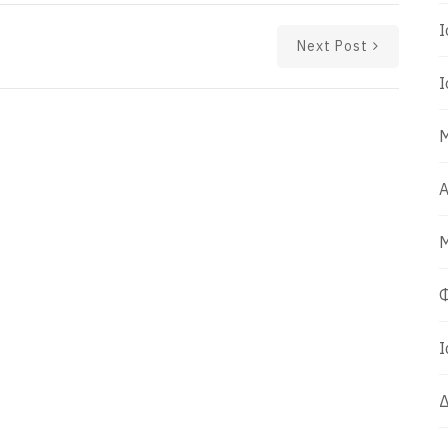
Ι
Next Post
Ι
Μ
Α
Μ
Φ
Ι
Δ