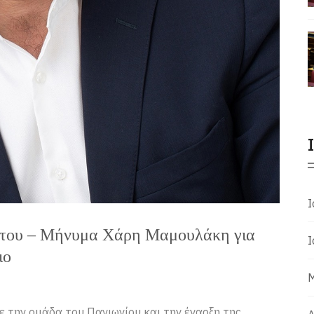
Ι
ό του – Μήνυμα Χάρη Μαμουλάκη για
Ι
ιο
Μ
 την ομάδα του Πανιωνίου και την έναρξη της