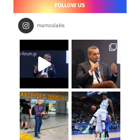
FOLLOW US
mamoulakis