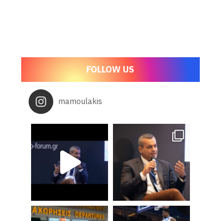
FOLLOW US
mamoulakis