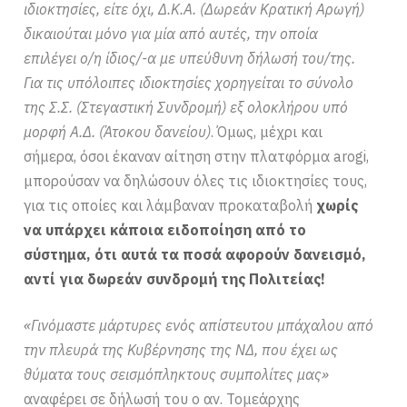
ιδιοκτησίες, είτε όχι, Δ.Κ.Α. (Δωρεάν Κρατική Αρωγή)
δικαιούται μόνο για μία από αυτές, την οποία
επιλέγει ο/η ίδιος/-α με υπεύθυνη δήλωσή του/της.
Για τις υπόλοιπες ιδιοκτησίες χορηγείται το σύνολο
της Σ.Σ. (Στεγαστική Συνδρομή) εξ ολοκλήρου υπό
μορφή Α.Δ. (Άτοκου δανείου)
. Όμως, μέχρι και
σήμερα, όσοι έκαναν αίτηση στην πλατφόρμα arogi,
μπορούσαν να δηλώσουν όλες τις ιδιοκτησίες τους,
για τις οποίες και λάμβαναν προκαταβολή
χωρίς
να υπάρχει κάποια ειδοποίηση
από το
σύστημα, ότι αυτά τα ποσά αφορούν δανεισμό,
αντί για δωρεάν συνδρομή της Πολιτείας!
«Γινόμαστε μάρτυρες ενός απίστευτου μπάχαλου από
την πλευρά της Κυβέρνησης της ΝΔ, που έχει ως
θύματα τους σεισμόπληκτους συμπολίτες μας»
αναφέρει σε δήλωσή του ο αν. Τομεάρχης