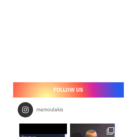
FOLLOW US
mamoulakis