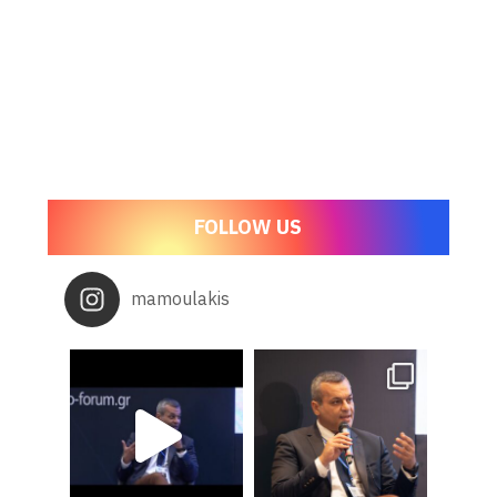
FOLLOW US
mamoulakis