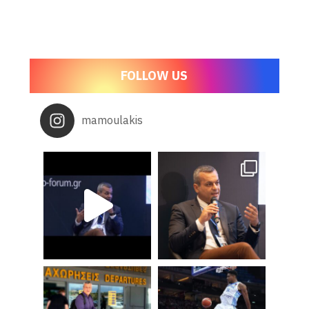
FOLLOW US
mamoulakis