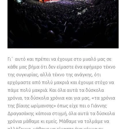
Γι` αυτό και πρέπει να έχουμε στο μυαλό μας σε
κάθε μας βήμα ότι δεν είμαστε ένα εφήμερο τέκνο
της συγκυρίας, αλλά τέκνο της ανάγκης, ότι
ερχόμαστε από πολύ μακριά και έχουμε στόχο να
πάμε πολύ μακριά. Και όλα αυτά τα δύσκολα
χρόνια, τα δύσκολα χρόνια και για μας, «τα χρόνια
της βίαιης ωρίμανσης» όπως είχε πει ο Γιάννης
Δραγασάκης κάποια στιγμή, όλα αυτά τα δύσκολα
χρόνια μάθαμε κι εμείς. Μάθαμε να τολμάμε να