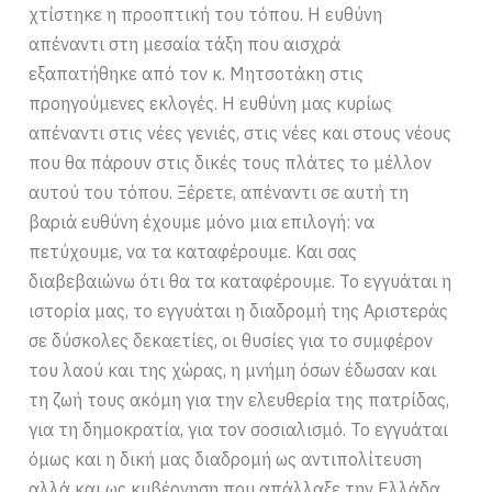
χτίστηκε η προοπτική του τόπου. Η ευθύνη
απέναντι στη μεσαία τάξη που αισχρά
εξαπατήθηκε από τον κ. Μητσοτάκη στις
προηγούμενες εκλογές. Η ευθύνη μας κυρίως
απέναντι στις νέες γενιές, στις νέες και στους νέους
που θα πάρουν στις δικές τους πλάτες το μέλλον
αυτού του τόπου. Ξέρετε, απέναντι σε αυτή τη
βαριά ευθύνη έχουμε μόνο μια επιλογή: να
πετύχουμε, να τα καταφέρουμε. Και σας
διαβεβαιώνω ότι θα τα καταφέρουμε. Το εγγυάται η
ιστορία μας, το εγγυάται η διαδρομή της Αριστεράς
σε δύσκολες δεκαετίες, οι θυσίες για το συμφέρον
του λαού και της χώρας, η μνήμη όσων έδωσαν και
τη ζωή τους ακόμη για την ελευθερία της πατρίδας,
για τη δημοκρατία, για τον σοσιαλισμό. Το εγγυάται
όμως και η δική μας διαδρομή ως αντιπολίτευση
αλλά και ως κυβέρνηση που απάλλαξε την Ελλάδα