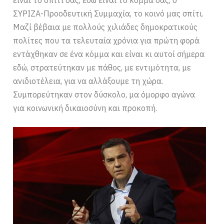
είναι το σπίτι σας, εδώ είναι το κόμμα σας, ο
ΣΥΡΙΖΑ-Προοδευτική Συμμαχία, το κοινό μας σπίτι.
Μαζί βέβαια με πολλούς χιλιάδες δημοκρατικούς
πολίτες που τα τελευταία χρόνια για πρώτη φορά
εντάχθηκαν σε ένα κόμμα και είναι κι αυτοί σήμερα
εδώ, στρατεύτηκαν με πάθος, με εντιμότητα, με
ανιδιοτέλεια, για να αλλάξουμε τη χώρα.
Συμπορεύτηκαν στον δύσκολο, μα όμορφο αγώνα
για κοινωνική δικαιοσύνη και προκοπή.