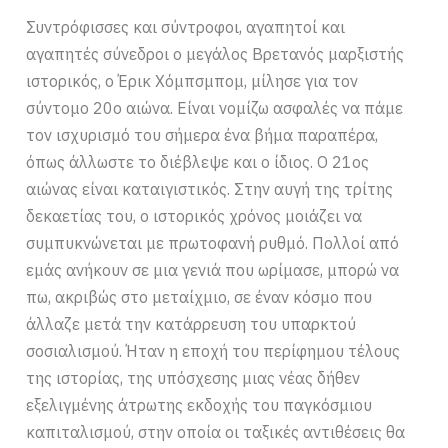
Συντρόφισσες και σύντροφοι, αγαπητοί και
αγαπητές σύνεδροι ο μεγάλος Βρετανός μαρξιστής
ιστορικός, ο Έρικ Χόμπσμπομ, μίλησε για τον
σύντομο 20ο αιώνα. Είναι νομίζω ασφαλές να πάμε
τον ισχυρισμό του σήμερα ένα βήμα παραπέρα,
όπως άλλωστε το διέβλεψε και ο ίδιος. Ο 21ος
αιώνας είναι καταιγιστικός. Στην αυγή της τρίτης
δεκαετίας του, ο ιστορικός χρόνος μοιάζει να
συμπυκνώνεται με πρωτοφανή ρυθμό. Πολλοί από
εμάς ανήκουν σε μια γενιά που ωρίμασε, μπορώ να
πω, ακριβώς στο μεταίχμιο, σε έναν κόσμο που
άλλαζε μετά την κατάρρευση του υπαρκτού
σοσιαλισμού. Ήταν η εποχή του περίφημου τέλους
της ιστορίας, της υπόσχεσης μιας νέας δήθεν
εξελιγμένης άτρωτης εκδοχής του παγκόσμιου
καπιταλισμού, στην οποία οι ταξικές αντιθέσεις θα