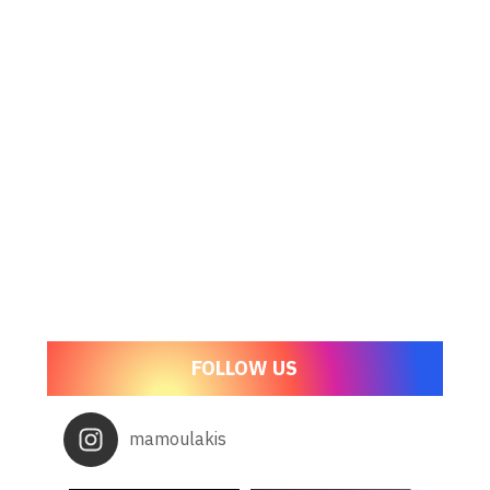
FOLLOW US
mamoulakis