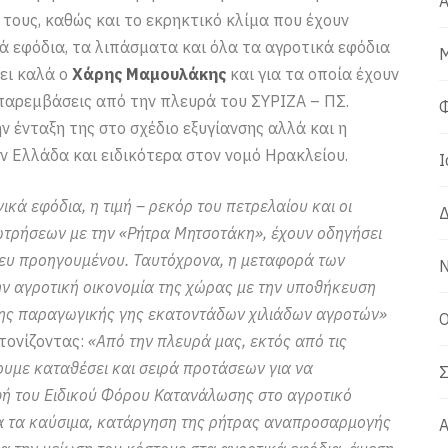
Α
 τους, καθώς και το εκρηκτικό κλίμα που έχουν
κά εφόδια, τα λιπάσματα και όλα τα αγροτικά εφόδια
Μ
ει καλά ο
Χάρης Μαμουλάκης
και για τα οποία έχουν
παρεμβάσεις από την πλευρά του ΣΥΡΙΖΑ – ΠΣ.
Φ
ν ένταξη της στο σχέδιο εξυγίανσης αλλά και η
ν Ελλάδα και ειδικότερα στον νομό Ηρακλείου.
Ι
ικά εφόδια, η τιμή – ρεκόρ του πετρελαίου και οι
Δ
ωτρήσεων με την «Ρήτρα Μητσοτάκη», έχουν οδηγήσει
νευ προηγουμένου. Ταυτόχρονα, η μεταφορά των
Ν
ην αγροτική οικονομία της χώρας με την υποθήκευση
της παραγωγικής γης εκατοντάδων χιλιάδων αγροτών»
Ο
 τονίζοντας:
«Από την πλευρά μας, εκτός από τις
υμε καταθέσει και σειρά προτάσεων για να
Σ
φή του Ειδικού Φόρου Κατανάλωσης στο αγροτικό
όλα τα καύσιμα, κατάργηση της ρήτρας αναπροσαρμογής
Α