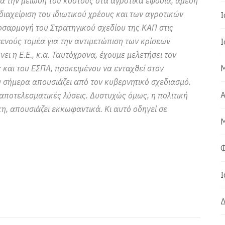
για την μείωση του κόστους στα αγροτικά εφόδια, άμεση
αχείριση του ιδιωτικού χρέους και των αγροτικών
Ι
σαρμογή του Στρατηγικού σχεδίου της ΚΑΠ στις
γενούς τομέα για την αντιμετώπιση των κρίσεων
Ι
ι η Ε.Ε., κ.α. Ταυτόχρονα, έχουμε μελετήσει τον
και του ΕΣΠΑ, προκειμένου να ενταχθεί στον
Μ
σήμερα απουσιάζει από τον κυβερνητικό σχεδιασμό.
Α
 αποτελεσματικές λύσεις. Δυστυχώς όμως, η πολιτική
, απουσιάζει εκκωφαντικά. Κι αυτό οδηγεί σε
Μ
Φ
Ι
Δ