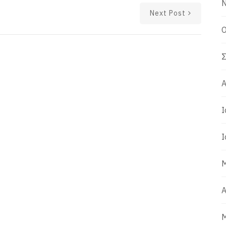
Ν
Next Post
Ο
Σ
Α
Ι
Ι
Μ
Α
Μ