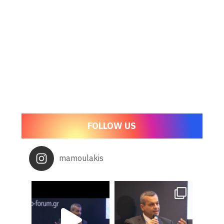
FOLLOW US
mamoulakis