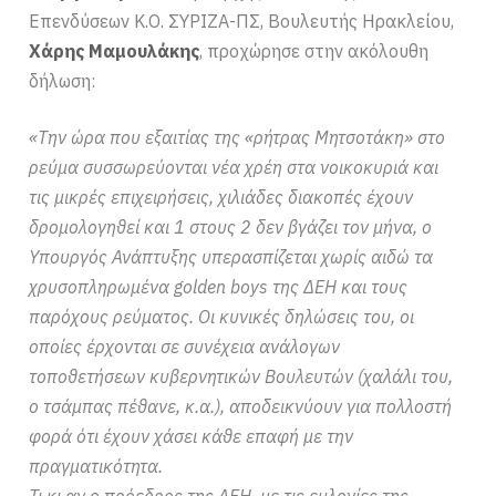
Επενδύσεων Κ.Ο. ΣΥΡΙΖΑ-ΠΣ, Βουλευτής Ηρακλείου,
Χάρης Μαμουλάκης
, προχώρησε στην ακόλουθη
δήλωση:
«Την ώρα που εξαιτίας της «ρήτρας Μητσοτάκη» στο
ρεύμα συσσωρεύονται νέα χρέη στα νοικοκυριά και
τις μικρές επιχειρήσεις, χιλιάδες διακοπές έχουν
δρομολογηθεί και 1 στους 2 δεν βγάζει τον μήνα, ο
Υπουργός Ανάπτυξης υπερασπίζεται χωρίς αιδώ τα
χρυσοπληρωμένα golden boys της ΔΕΗ και τους
παρόχους ρεύματος. Οι κυνικές δηλώσεις του, οι
οποίες έρχονται σε συνέχεια ανάλογων
τοποθετήσεων κυβερνητικών Βουλευτών (χαλάλι του,
ο τσάμπας πέθανε, κ.α.), αποδεικνύουν για πολλοστή
φορά ότι έχουν χάσει κάθε επαφή με την
πραγματικότητα.
Τι κι αν ο πρόεδρος της ΔΕΗ, με τις ευλογίες της