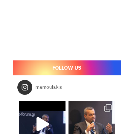
FOLLOW US
mamoulakis