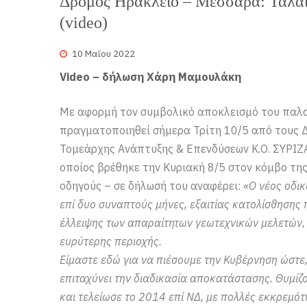
Δρόμος Ηράκλειο – Μεσσαρά: Ταλαιπ
(video)
10 Μαΐου 2022
Video – δήλωση Χάρη Μαμουλάκη
Με αφορμή τον συμβολικό αποκλεισμό του παλα
πραγματοποιηθεί σήμερα Τρίτη 10/5 από τους Δή
Τομεάρχης Ανάπτυξης & Επενδύσεων Κ.Ο. ΣΥΡΙΖ
οποίος βρέθηκε την Κυριακή 8/5 στον κόμβο τη
οδηγούς – σε δήλωσή του αναφέρει:
«Ο νέος οδι
επί δυο συναπτούς μήνες, εξαιτίας κατολίσθησης
έλλειψης των απαραίτητων γεωτεχνικών μελετών, 
ευρύτερης περιοχής.
Είμαστε εδώ για να πιέσουμε την Κυβέρνηση ώστε, 
επιταχύνει την διαδικασία αποκατάστασης. Θυμίζο
και τελείωσε το 2014 επί ΝΔ, με πολλές εκκρεμότ