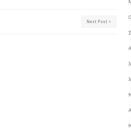
Ν
Ο
Next Post
Σ
Α
Ι
Ι
Μ
Α
Μ