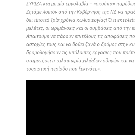
ΣΥΡΙΖΑ και με μία εργολαβία – «σκούπα» παρέδω
Ζητάμε λοιπόν από την Κυβέρνηση της ΝΔ να πράξε
δει τίποτα! Τρία χρόνια κωλυσιεργίας! Ό,τι εκτελεί
μελέτες, οι ωριμάνσεις και οι συμβάσεις από την
Απαιτούμε να πάρουν επιτέλους τις αποφάσεις πο
αστοχίες τους και να δοθεί ξανά ο δρόμος στην κ
δρομολογήσουν τις υπόλοιπες εργασίες που πρέπει
σταματήσει η ταλαιπωρία χιλιάδων οδηγών και ν
τουριστική περίοδο που ξεκινάει.».