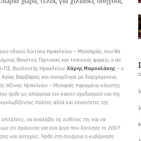
ωρία χωρίς τέλος για χιλιάδες οδηγούς
ιού οδικού δικτύου Ηρακλείου – Μεσσαράς, που θα
μους Φαιστού, Γόρτυνας και τοπικούς φορείς, ο αν.
Α-ΠΣ, Βουλευτής Ηρακλείου,
Χάρης Μαμουλάκης
– ο
ς Αγίας Βαρβάρας και συνομίλησε με διερχόμενους
κός άξονας Ηρακλείου – Μεσαράς παραμένει κλειστός
Ι
 που ήρθε ως απόρροια του κακού σχεδιασμού και της
εγκλωβίζοντας πολίτες αλλά και επισκέπτες της
Ι
επιτέλους, να αναλάβει τις ευθύνες της και να
Μ
υμε ότι πρόκειται για ένα έργο που ξεκίνησε το 2007
ητες και αστοχίες. Ήρθε στη συνέχεια η κυβέρνηση