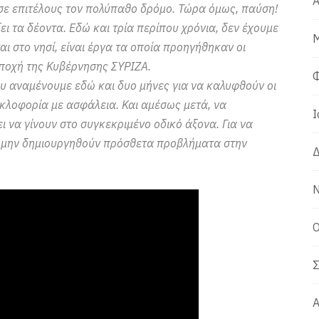
Α
σε επιτέλους τον πολύπαθο δρόμο. Τώρα όμως, παύση!
ι τα δέοντα. Εδώ και τρία περίπου χρόνια, δεν έχουμε
Μ
ται στο νησί, είναι έργα τα οποία προηγήθηκαν οι
 εποχή της Κυβέρνησης ΣΥΡΙΖΑ.
Φ
υ αναμένουμε εδώ και δυο μήνες για να καλυφθούν οι
υκλοφορία με ασφάλεια. Και αμέσως μετά, να
Ι
 να γίνουν στο συγκεκριμένο οδικό άξονα. Για να
α μην δημιουργηθούν πρόσθετα προβλήματα στην
Δ
Ν
Ο
Σ
Α