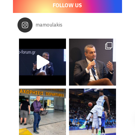
FOLLOW US
mamoulakis