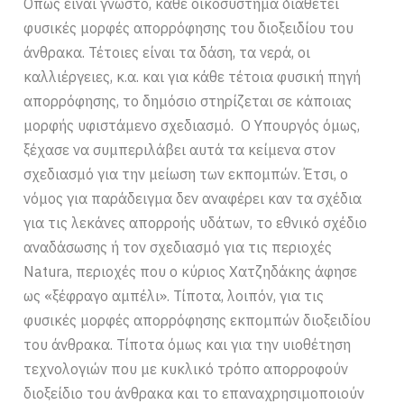
Όπως είναι γνωστό, κάθε οικοσύστημα διαθέτει
φυσικές μορφές απορρόφησης του διοξειδίου του
άνθρακα. Τέτοιες είναι τα δάση, τα νερά, οι
καλλιέργειες, κ.α. και για κάθε τέτοια φυσική πηγή
απορρόφησης, το δημόσιο στηρίζεται σε κάποιας
μορφής υφιστάμενο σχεδιασμό. Ο Υπουργός όμως,
ξέχασε να συμπεριλάβει αυτά τα κείμενα στον
σχεδιασμό για την μείωση των εκπομπών. Έτσι, ο
νόμος για παράδειγμα δεν αναφέρει καν τα σχέδια
για τις λεκάνες απορροής υδάτων, το εθνικό σχέδιο
αναδάσωσης ή τον σχεδιασμό για τις περιοχές
Natura, περιοχές που ο κύριος Χατζηδάκης άφησε
ως «ξέφραγο αμπέλι». Τίποτα, λοιπόν, για τις
φυσικές μορφές απορρόφησης εκπομπών διοξειδίου
του άνθρακα. Τίποτα όμως και για την υιοθέτηση
τεχνολογιών που με κυκλικό τρόπο απορροφούν
διοξείδιο του άνθρακα και το επαναχρησιμοποιούν