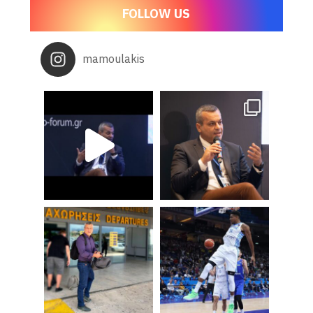
FOLLOW US
mamoulakis