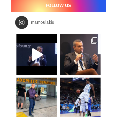
FOLLOW US
mamoulakis