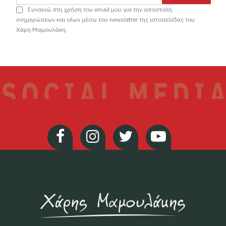
Συναινώ στη χρήση του email μου για την αποστολή
ενημερώσεων και νέων μέσω του newsletter της ιστοσελίδας του
Χάρη Μαμουλάκη.