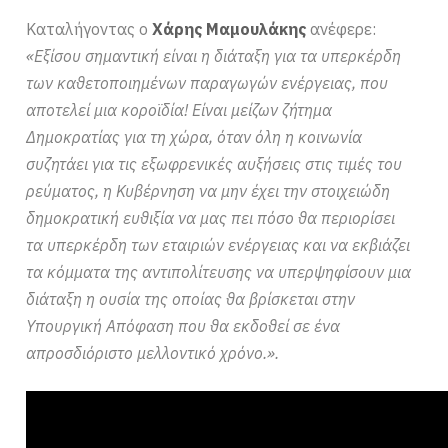
Καταλήγοντας ο
Χάρης Μαμουλάκης
ανέφερε:
«Εξίσου σημαντική είναι η διάταξη για τα υπερκέρδη
των καθετοποιημένων παραγωγών ενέργειας, που
αποτελεί μια κοροϊδία! Είναι μείζων ζήτημα
Δημοκρατίας για τη χώρα, όταν όλη η κοινωνία
συζητάει για τις εξωφρενικές αυξήσεις στις τιμές του
ρεύματος, η Κυβέρνηση να μην έχει την στοιχειώδη
δημοκρατική ευθιξία να μας πει πόσο θα περιορίσει
τα υπερκέρδη των εταιριών ενέργειας και να εκβιάζει
τα κόμματα της αντιπολίτευσης να υπερψηφίσουν μια
διάταξη η ουσία της οποίας θα βρίσκεται στην
Υπουργική Απόφαση που θα εκδοθεί σε ένα
απροσδιόριστο μελλοντικό χρόνο.».