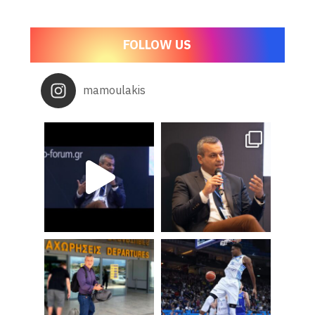
FOLLOW US
mamoulakis