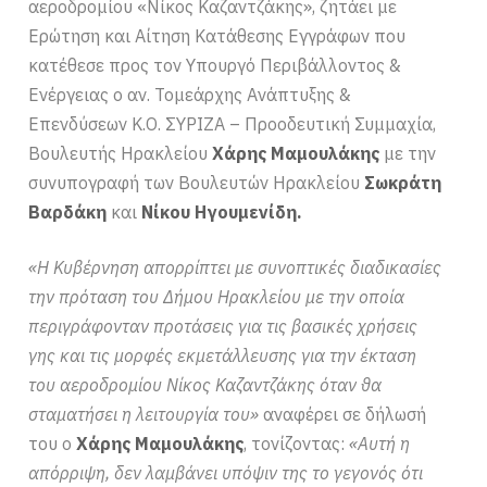
αεροδρομίου «Νίκος Καζαντζάκης», ζητάει με
Ερώτηση και Αίτηση Κατάθεσης Εγγράφων που
κατέθεσε προς τον Υπουργό Περιβάλλοντος &
Ενέργειας ο αν. Τομεάρχης Ανάπτυξης &
Επενδύσεων Κ.Ο. ΣΥΡΙΖΑ – Προοδευτική Συμμαχία,
Βουλευτής Ηρακλείου
Χάρης Μαμουλάκης
με την
συνυπογραφή των Βουλευτών Ηρακλείου
Σωκράτη
Βαρδάκη
και
Νίκου Ηγουμενίδη.
«Η Κυβέρνηση απορρίπτει με συνοπτικές διαδικασίες
την πρόταση του Δήμου Ηρακλείου με την οποία
περιγράφονταν προτάσεις για τις βασικές χρήσεις
γης και τις μορφές εκμετάλλευσης για την έκταση
του αεροδρομίου Νίκος Καζαντζάκης όταν θα
σταματήσει η λειτουργία του»
αναφέρει σε δήλωσή
του ο
Χάρης Μαμουλάκης
, τονίζοντας:
«Αυτή η
απόρριψη, δεν λαμβάνει υπόψιν της το γεγονός ότι