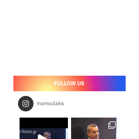
FOLLOW US
mamoulakis