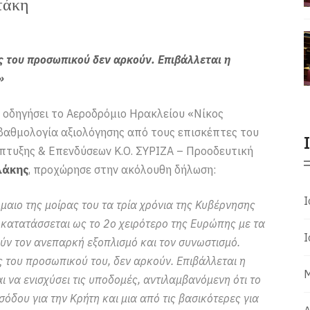
τάκη
ς του προσωπικού δεν αρκούν. Επιβάλλεται η
»
 οδηγήσει το Αεροδρόμιο Ηρακλείου «Νίκος
βαθμολογία αξιολόγησης από τους επισκέπτες του
πτυξης & Επενδύσεων Κ.Ο. ΣΥΡΙΖΑ – Προοδευτική
λάκης
, προχώρησε στην ακόλουθη δήλωση:
Ι
μαιο της μοίρας του τα τρία χρόνια της Κυβέρνησης
κατατάσσεται ως το 2ο χειρότερο της Ευρώπης με τα
Ι
ν τον ανεπαρκή εξοπλισμό και τον συνωστισμό.
ς του προσωπικού του, δεν αρκούν. Επιβάλλεται η
Μ
ι να ενισχύσει τις υποδομές, αντιλαμβανόμενη ότι το
όδου για την Κρήτη και μια από τις βασικότερες για