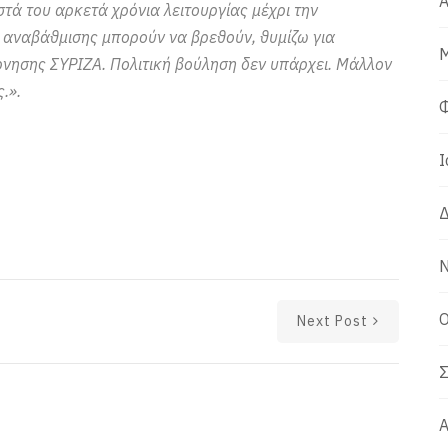
Α
στά του αρκετά χρόνια λειτουργίας μέχρι την
 αναβάθμισης μπορούν να βρεθούν, θυμίζω για
Μ
έρνησης ΣΥΡΙΖΑ. Πολιτική βούληση δεν υπάρχει. Μάλλον
.».
Φ
Ι
Δ
Ν
Ο
Next Post
Σ
Α