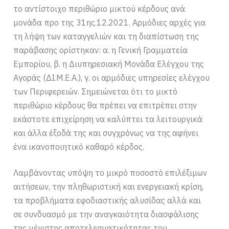
το αντίστοιχο περιθώριο μικτού κέρδους ανά
μονάδα προ της 31ης.12.2021. Αρμόδιες αρχές για
τη λήψη των καταγγελιών και τη διαπίστωση της
παράβασης ορίστηκαν: α. η Γενική Γραμματεία
Εμπορίου, β. η Διυπηρεσιακή Μονάδα Ελέγχου της
Αγοράς (ΔΙ.Μ.Ε.Α.), γ. οι αρμόδιες υπηρεσίες ελέγχου
των Περιφερειών. Σημειώνεται ότι το μικτό
περιθώριο κέρδους θα πρέπει να επιτρέπει στην
εκάστοτε επιχείρηση να καλύπτει τα λειτουργικά
και άλλα έξοδά της και συγχρόνως να της αφήνει
ένα ικανοποιητικό καθαρό κέρδος.
Λαμβάνοντας υπόψη το μικρό ποσοστό επιλέξιμων
αιτήσεων, την πληθωριστική και ενεργειακή κρίση,
τα προβλήματα εφοδιαστικής αλυσίδας αλλά και
σε συνδυασμό με την αναγκαιότητα διασφάλισης
της μέγιστης αποτελεσματικότητας του