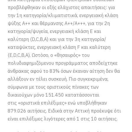
προβλέφθηκαν οι εξής ελάχιστες απαιτήσεις: για
την 1η κατηγορία/κλιματιστικά, ενεργειακή κλάση
ψύξης Α++ και θέρμανσης Α++/Α+++, για την 2η
κατηγορία/ψυγεία, ενεργειακή κλάση Ε και
καλύτερη (D,C,B,A) και για την 3η κατηγορία/
καταψύκτες, ενεργειακή κλάση F και καλύτερη
(E,D,C,B,A). Ωστόσο, ο «θησαυρός» του
πολυδιαφημιζόμενου προγράμματος αποδείχτηκε
άνθρακας αφού το 83% όσων έκαναν αίτηση δεν θα
αλλάξουν εν τέλει συσκευή. Πιο συγκεκριμένα,
σύμφωνα με τους οριστικούς πίνακες των
δικαιούχων μόνο 151.450 κατατάσσονται
στις «οριστικά επιλέξιμες» ενώ υποβλήθηκαν
879.026 αιτήσεις. Ειδικά στην Αττική προέκυψε ότι
είναι επιλέξιμες λιγότερες από 1 στις 10 αιτήσεις.