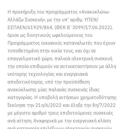
Η προκήρυξη του προγράμματος «Ανακυκλώνω-
Αλλάζω Συσκευή», με την υπ’ αριθμ. ΥΠΕΝ/
ΕΣΠΑΕΝ/61929/864, (ΦΕΚ Β’ 3099/17.06.2022),
όρισε ως δυνητικούς ωφελούμενους του
Προγράμματος οικιακούς καταναλωτές που έχουν
τοποθετημένη στην οικία τους, και όχι σε
επαγγελματικό χώρο, παλαιά ηλεκτρική συσκευή
την οποία επιθυμούν να αντικαταστήσουν με άλλη
νεότερης τεχνολογίας και ενεργειακά
αποδοτικότερης, υπό την προϋπόθεση
ανακύκλωσης μίας παλαιάς συσκευής ίδιας
κατηγορίας. Η υποβολή αιτήσεων χρηματοδότησης
ξεκίνησε την 21η/6/2022 και έληξε την 8η/7/2022
με μέγιστο αριθμό τρεις επιδοτούμενες συσκευές
ανά αίτηση. Αναφορικά με την ενεργειακή κλάση
ανά κατηγορία επιλέξιμων ηλεκτρικών συσκευών