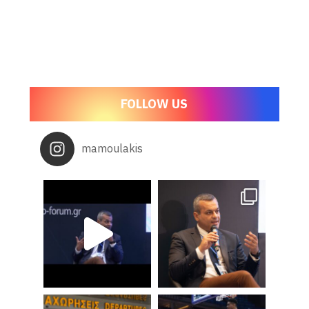
FOLLOW US
mamoulakis