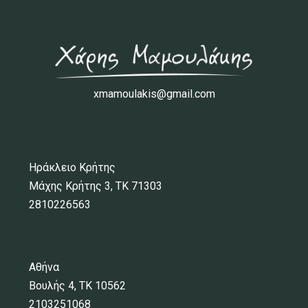
xmamoulakis@gmail.com
Ηράκλειο Κρήτης
Μάχης Κρήτης 3, ΤΚ 71303
2810226563
Αθήνα
Βουλής 4, ΤΚ 10562
2103251068