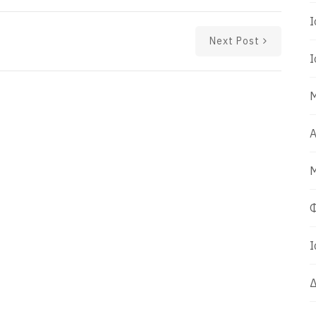
Ι
Next Post
Ι
Μ
Α
Μ
Φ
Ι
Δ