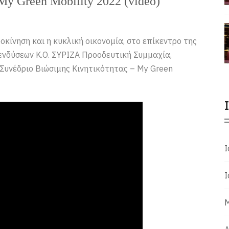
 Green Mobility 2022 (video)
κίνηση και η κυκλική οικονομία, στο επίκεντρο της
νδύσεων Κ.Ο. ΣΥΡΙΖΑ Προοδευτική Συμμαχία,
ο Συνέδριο Βιώσιμης Κινητικότητας – My Green
Ι
Ι
Μ