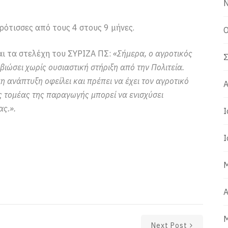
Ν
ότισσες από τους 4 στους 9 μήνες.
Ο
αι τα στελέχη του ΣΥΡΙΖΑ ΠΣ:
«Σήμερα, ο αγροτικός
Σ
βιώσει χωρίς ουσιαστική στήριξη από την Πολιτεία.
η ανάπτυξη οφείλει και πρέπει να έχει τον αγροτικό
Α
ς τομέας της παραγωγής μπορεί να ενισχύσει
ας.».
Ι
Ι
Μ
Α
Μ
Next Post