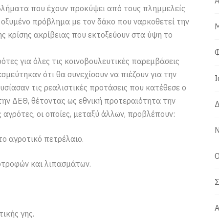
Α
βλήματα που έχουν προκύψει από τους πλημμελείς
 οξυμένο πρόβλημα με τον δάκο που ναρκοθετεί την
Μ
ης κρίσης ακρίβειας που εκτοξεύουν στα ύψη το
Φ
ότες για όλες τις κοινοβουλευτικές παρεμβάσεις
σμεύτηκαν ότι θα συνεχίσουν να πιέζουν για την
Ι
σίασαν τις ρεαλιστικές προτάσεις που κατέθεσε ο
ην ΔΕΘ, θέτοντας ως εθνική προτεραιότητα την
Δ
 αγρότες, οι οποίες, μεταξύ άλλων, προβλέπουν:
Ν
ο αγροτικό πετρέλαιο.
Ο
ωοτροφών και λιπασμάτων.
Σ
Α
ικής γης.