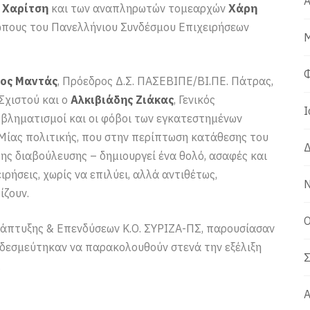
Α
 Χαρίτση
και των αναπληρωτών τομεαρχών
Χάρη
ώπους του Πανελλήνιου Συνδέσμου Επιχειρήσεων
Μ
Φ
ος Μαντάς
, Πρόεδρος Δ.Σ. ΠΑΣΕΒΙΠΕ/ΒΙ.ΠΕ. Πάτρας,
Σχιστού και ο
Αλκιβιάδης Ζιάκας
, Γενικός
Ι
ροβληματισμοί και οι φόβοι των εγκατεστημένων
 Μίας πολιτικής, που στην περίπτωση κατάθεσης του
Δ
ης διαβούλευσης – δημιουργεί ένα θολό, ασαφές και
ρήσεις, χωρίς να επιλύει, αλλά αντιθέτως,
Ν
ίζουν.
Ο
νάπτυξης & Επενδύσεων Κ.Ο. ΣΥΡΙΖΑ-ΠΣ, παρουσίασαν
ώ δεσμεύτηκαν να παρακολουθούν στενά την εξέλιξη
Σ
.
Α