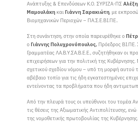
Ανάπτυξης & Επενδύσεων Κ.Ο. ΣΥΡΙΖΑ-ΠΣ
Αλέξη
Μαμουλάκη
και
Γιάννη Σαρακιώτη
, με εκπροσ
Βιομηχανικών Περιοχών – ΠΑ.Σ.Ε.ΒΙ.ΠΕ..
Στη συνάντηση, στην οποία παρευρέθηκε ο
Πέτρ
ο
Γιάννης Πολυχρονόπουλος,
Πρόεδρος ΒΙ.ΠΕ. 
Γραμματέας ΛΑ.Β.Υ.ΣΑ.Β.Ε.Ε., συζητήθηκαν οι π
επιχειρήσεων για την πολιτική της Κυβέρνησης.
σχετικού σχεδίου νόμου – υπό τη μορφή αυτού τ
αβέβαιο τοπίο για τις ήδη εγκατεστημένες επιχει
εντείνοντας τα προβλήματα που ήδη αντιμετωπ
Από την πλευρά τους οι υπεύθυνοι του τομέα Α
τις θέσεις της Αξιωματικής Αντιπολίτευσης, εν
της νομοθετικής πρωτοβουλίας της Κυβέρνησης