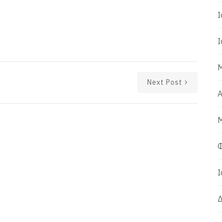
Ι
Ι
Μ
Next Post
Α
Μ
Φ
Ι
Δ