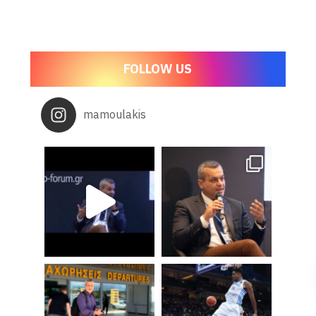
FOLLOW US
mamoulakis