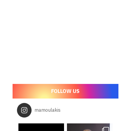
FOLLOW US
mamoulakis