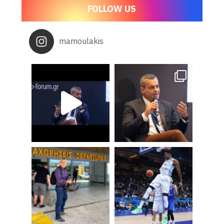
FOLLOW US
mamoulakis