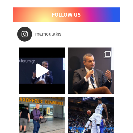
FOLLOW US
mamoulakis