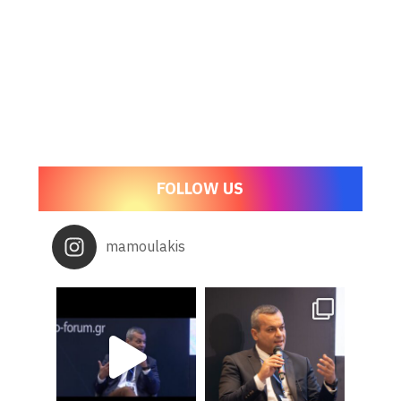
FOLLOW US
mamoulakis