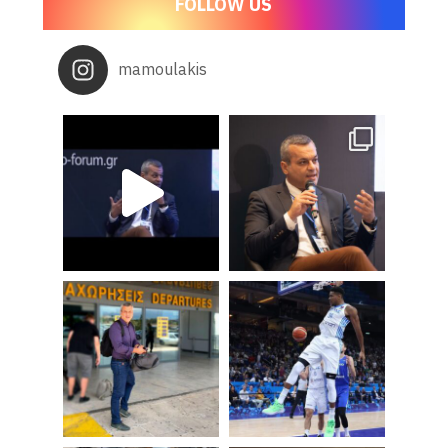
FOLLOW US
mamoulakis