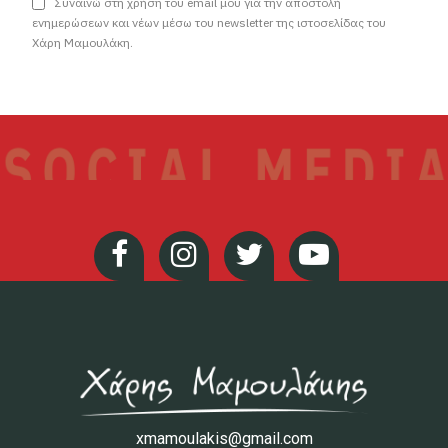
Συναινώ στη χρήση του email μου για την αποστολή
ενημερώσεων και νέων μέσω του newsletter της ιστοσελίδας του
Χάρη Μαμουλάκη.
xmamoulakis@gmail.com