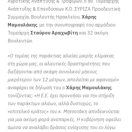
Αγροτικής Ανάπτυξης & Τροφίμων, ο αν. Τομεάρχης
Ανάπτυξης & Επενδύσεων Κ.Ο. ΣΥΡΙΖΑ Προοδευτική
Συμμαχία, Βουλευτής Ηρακλείου,
Χάρης
Μαμουλάκης
, με την συνυπογραφή του αρμόδιου
Τομεάρχη
Σταύρου Αραχωβίτη
και 32 ακόμη
Βουλευτών.
«Ο τομέας της παράκτιας αλιείας μικρής κλίμακας
στη χώρα μας, οι αλιευτικές δραστηριότητες που
διεξάγονται από σκάφη συνολικού μήκους
μικρότερου των 12 μέτρων, απειλείται με αφανισμό»
αναφέρει σε δήλωσή του ο
Χάρης Μαμουλάκης
,
τονίζοντας:
«Η Ε.Ε. έχει προνοήσει για την στήριξη
των παράκτιων αλιέων, αλλά δυστυχώς, το
«επιτελικό κράτος» του κ. Μητσοτάκη αποδεικνύεται
για μια ακόμη φορά ανεπαρκές. Η κυβέρνηση οφείλει
άμεσα να αναλάβει δράσεις ενίσχυσης του εν λόγω