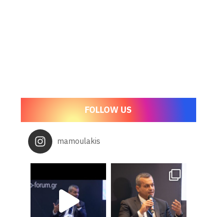
FOLLOW US
mamoulakis