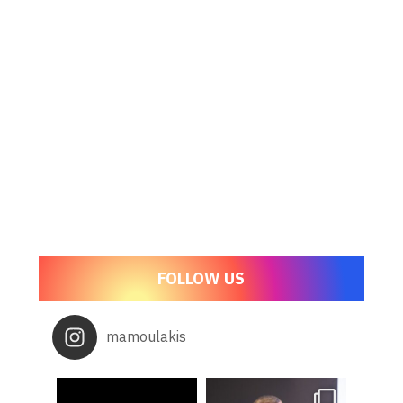
FOLLOW US
mamoulakis