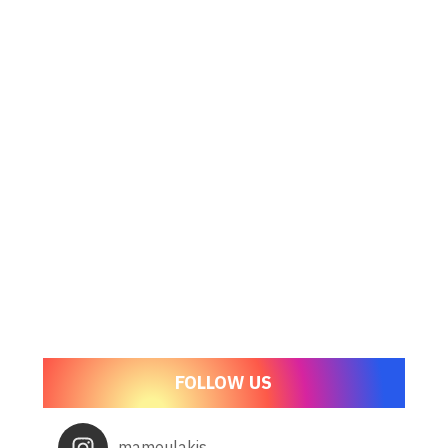
FOLLOW US
mamoulakis