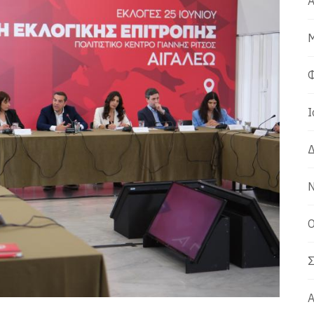
Α
Μ
Φ
Ι
Δ
Ν
Ο
Σ
Α