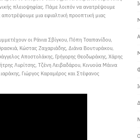
Ι
νικής πλειοψηφίας. Πάμε λοιπόν να ανατρέψουμε
να αποτρέψουμε μια εφιαλτική προοπτική μιας
Μ
Α
υμμετέχουν οι Ράνια Σβίγκου, Πόπη Τσαπανίδου,
Θρασκιά, Κώστας Ζαχαριάδης, Διάνα Βουτυράκου,
Μ
υάγγελος Αποστολάκης, Γρήγορης Θεοδωράκης, Χάρης
ήτρης Λυρίτσης, Τζένη Λειβαδάρου, Κινυούα Μάινα
Φ
λιαράκης, Γιώργος Καραμέρος και Στέφανος
Ι
Δ
Ν
Ο