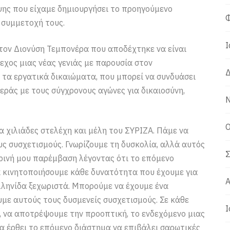
ψης που είχαμε δημιουργήσει το προηγούμενο
Φ
η συμμετοχή τους.
Ι
τον Διονύση Τεμπονέρα που αποδέχτηκε να είναι
εχος μιας νέας γενιάς με παρουσία στον
Δ
 τα εργατικά δικαιώματα, που μπορεί να συνδυάσει
εράς με τους σύγχρονους αγώνες για δικαιοσύνη,
Ν
Ο
α χιλιάδες στελέχη και μέλη του ΣΥΡΙΖΑ. Πάμε να
ς συσχετισμούς. Γνωρίζουμε τη δυσκολία, αλλά αυτός
Σ
μερινή μου παρέμβαση λέγοντας ότι το επόμενο
α κινητοποιήσουμε κάθε δυνατότητα που έχουμε για
Α
λληνίδα ξεχωριστά. Μπορούμε να έχουμε ένα
ε αυτούς τους δυσμενείς συσχετισμούς. Σε κάθε
Ι
ή, να αποτρέψουμε την προοπτική, το ενδεχόμενο μιας
α έρθει το επόμενο διάστημα να επιβάλει σαρωτικές