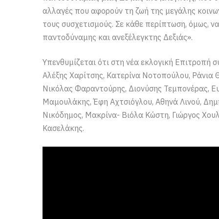
αλλαγές που αφορούν τη ζωή της μεγάλης κοινω
τους συσχετισμούς. Σε κάθε περίπτωση, όμως, 
παντοδύναμης και ανεξέλεγκτης Δεξιάς».
Υπενθυμίζεται ότι στη νέα εκλογική Επιτροπή σ
Αλέξης Χαρίτσης, Κατερίνα Νοτοπούλου, Ράνια 
Νικόλας Φαραντούρης, Διονύσης Τεμπονέρας, Ε
Μαμουλάκης, Έφη Αχτσιόγλου, Αθηνά Λινού, Δημ
Νικόδημος, Μακρίνα- Βιόλα Κώστη, Γιώργος Χου
Κασελάκης.