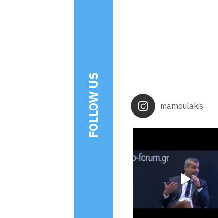
FOLLOW US
mamoulakis