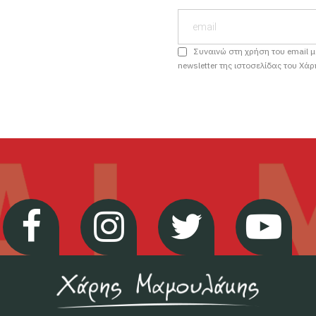
Συναινώ στη χρήση του email 
newsletter της ιστοσελίδας του Χά